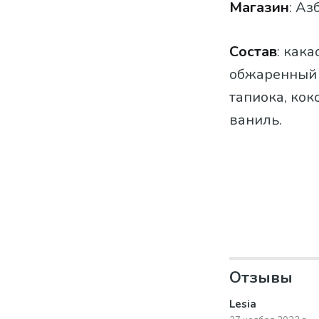
Магазин
: Аз
Состав
: как
обжаренный ф
тапиока, кок
ваниль.
Отзывы
Lesia