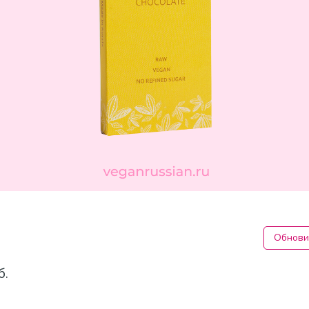
Обнови
б.