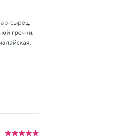
хар-сырец,
ной гречки,
малайская,