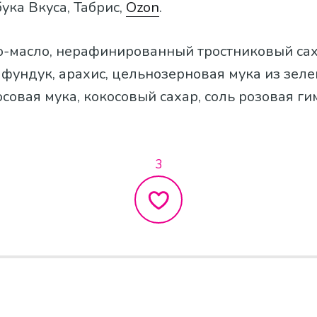
бука Вкуса, Табрис,
Ozon
.
ао-масло, нерафинированный тростниковый са
ундук, арахис, цельнозерновая мука из зеле
осовая мука, кокосовый сахар, соль розовая ги
3