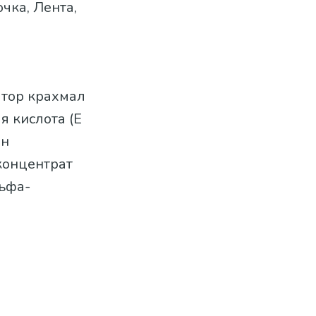
чка, Лента,
атор крахмал
я кислота (Е
ан
 концентрат
льфа-