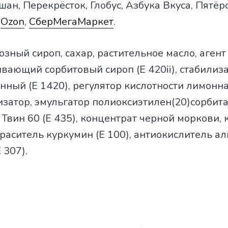
ан, Перекрёсток, Глобус, Азбука Вкуса, Пятёро
,
Ozon
,
СберМегаМаркет
.
зный сироп, сахар, растительное масло, агент
вающий сорбитовый сироп (Е 420ii), стабилиз
ный (Е 1420), регулятор кислотности лимонна
изатор, эмульгатор полиоксиэтилен(20)сорбит
 Твин 60 (E 435), концентрат черной моркови,
раситель куркумин (E 100), антиокислитель а
 307).