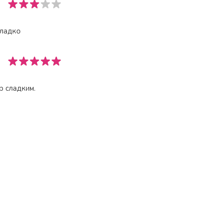
сладко
р сладким.