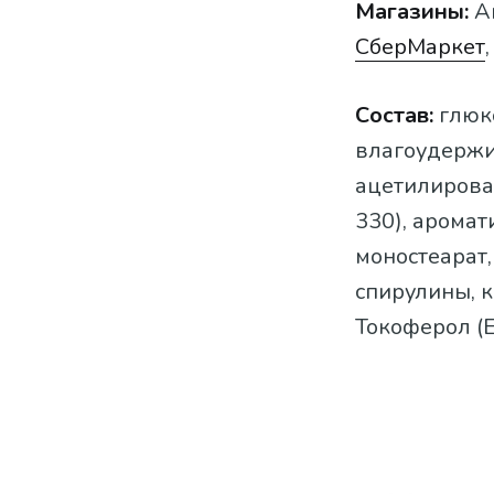
Магазины:
Аш
СберМаркет
Состав:
глюко
влагоудержи
ацетилирован
330), аромат
моностеарат,
спирулины, к
Токоферол (Е