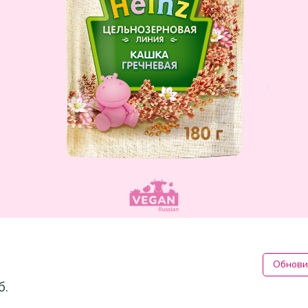
Обнови
б.