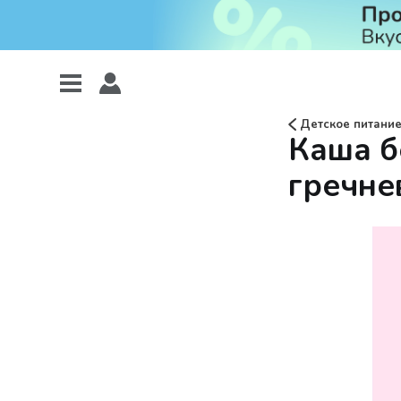
Детское питани
Каша б
гречнев