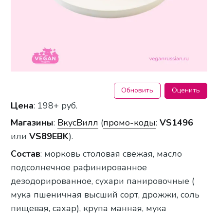
Обновить
Оценить
Цена
: 198+ руб.
Магазины
:
ВкусВилл
(
промо-коды
:
VS1496
или
VS89EBK
).
Состав
: морковь столовая свежая, масло
подсолнечное рафинированное
дезодорированное, сухари панировочные (
мука пшеничная высший сорт, дрожжи, соль
пищевая, сахар), крупа манная, мука