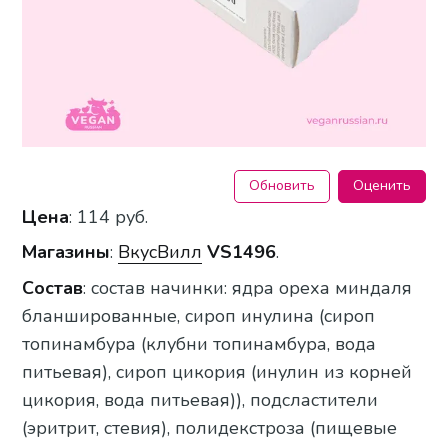
Обновить
Оценить
Цена
: 114 руб.
Магазины
:
ВкусВилл
VS1496
.
Состав
: состав начинки: ядра ореха миндаля
бланшированные, сироп инулина (сироп
топинамбура (клубни топинамбура, вода
питьевая), сироп цикория (инулин из корней
цикория, вода питьевая)), подсластители
(эритрит, стевия), полидекстроза (пищевые