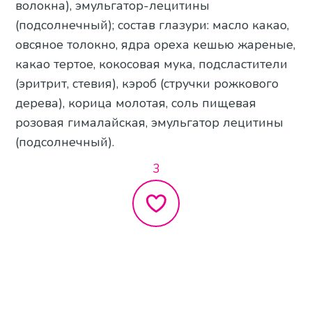
волокна), эмульгатор-лецитины
(подсолнечный); состав глазури: масло какао,
овсяное толокно, ядра ореха кешью жареные,
какао тертое, кокосовая мука, подсластители
(эритрит, стевия), кэроб (стручки рожкового
дерева), корица молотая, соль пищевая
розовая гималайская, эмульгатор лецитины
(подсолнечный).
3