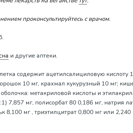
иёме лекарств на веганстве
тут
.
нением проконсультируйтесь с врачом.
б.
сна
и другие аптеки.
аблетка содержит ацетилсалициловую кислоту 1
орошок 10 мг, крахмал кукурузный 10 мг; киш
 оболочка: метакриловой кислоты и этилакрил
:1) 7,857 мг, полисорбат 80 0,186 мг, натрия 
ьк 8,100 мг , триэтилцитрат 0,800 мг или 2,240 