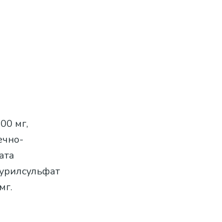
00 мг,
ечно-
ата
лаурилсульфат
мг.