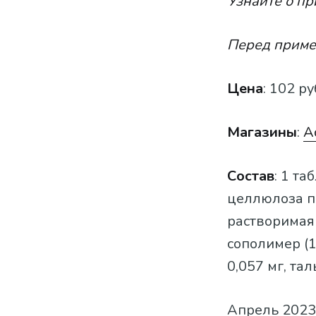
Узнайте о пр
Перед приме
Цена
:
102 ру
Магазин
ы
:
А
Состав
: 1 т
целлюлоза п
растворимая
сополимер (1
0,057 мг, тал
Апрель 2023