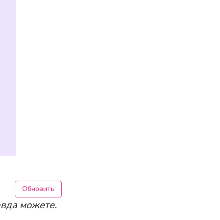
Обновить
авда можете
.