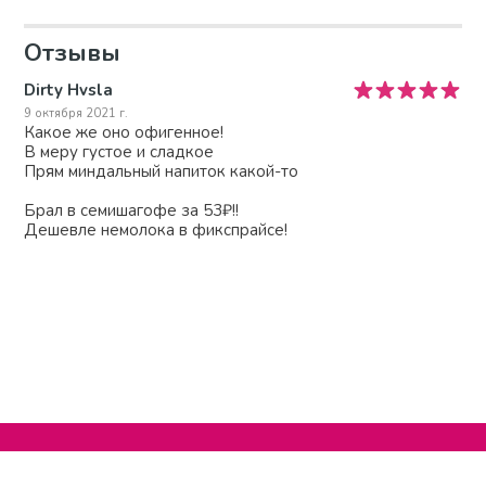
Отзывы
Dirty Hvsla
9 октября 2021 г.
Какое же оно офигенное!
В меру густое и сладкое
Прям миндальный напиток какой-то
Брал в семишагофе за 53₽!!
Дешевле немолока в фикспрайсе!
Нельзяграм
О сайте