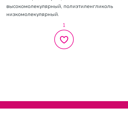
высокомолекулярный, полиэтиленгликоль
низкомолекулярный.
1
Нельзяграм
О сайте
Телеграм
Написать нам
Другие проекты
Поддержать нас